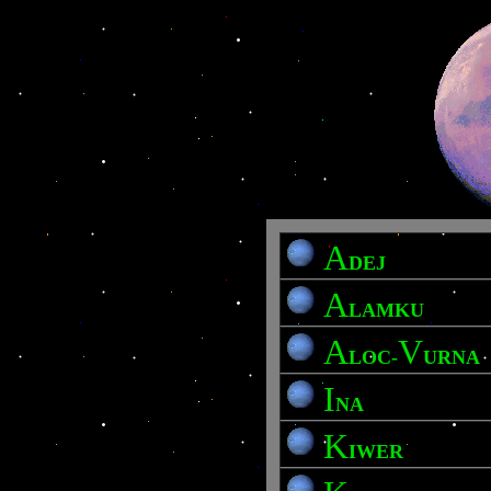
A
DEJ
A
LAMKU
A
V
LOC-
URNA
I
NA
K
IWER