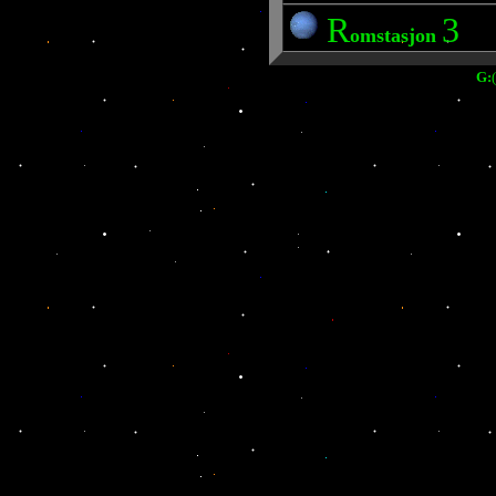
R
3
omstasjon
G: