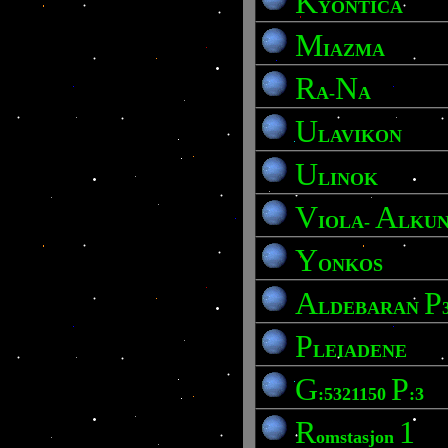
K
YONTICA
M
IAZMA
R
N
A-
A
U
LAVIKON
U
LINOK
V
A
IOLA-
LKU
Y
ONKOS
A
P
LDEBARAN
P
LEIADENE
G
P
:5321150
:3
R
1
omstasjon