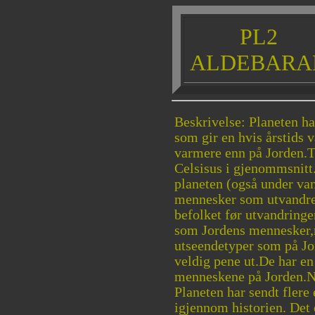
PL2
ALDEBARA
Beskrivelse: Planeten ha
som gir en hvis årstids v
varmere enn på Jorden.T
Celsisus i gjenommsnitt
planeten (også under van
mennesker som utvandre
befolket før utvandringe
som Jordens mennesker,m
utseendetyper som på Jo
veldig pene ut.De har e
menneskene på Jorden.N
Planeten har sendt flere
igjennom historien. Det 