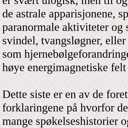
er svært ulogisk, men til o
de astrale apparisjonene, 
paranormale aktiviteter og s
svindel, tvangsløgner, elle
som hjernebølgeforandringe
høye energimagnetiske felt 
Dette siste er en av de for
forklaringene på hvorfor d
mange spøkelseshistorier o