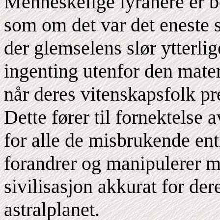
Menneskelige lyranere er b
som om det var det eneste s
der glemselens slør ytterli
ingenting utenfor den materi
når deres vitenskapsfolk pr
Dette fører til fornektelse av
for alle de misbrukende enti
forandrer og manipulerer 
sivilisasjon akkurat for de
astralplanet.