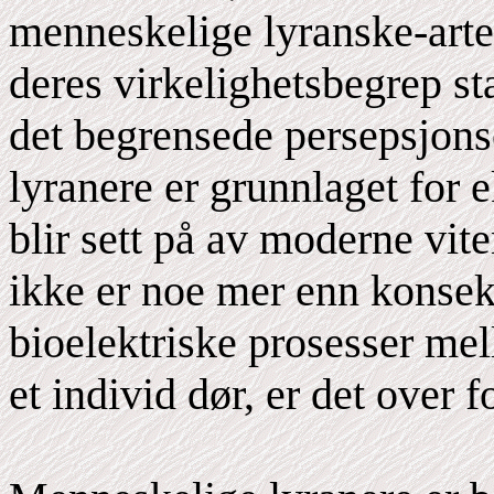
menneskelige lyranske-art
deres virkelighetsbegrep st
det begrensede persepsjons
lyranere er grunnlaget for 
blir sett på av moderne vit
ikke er noe mer enn konse
bioelektriske prosesser me
et individ dør, er det over f