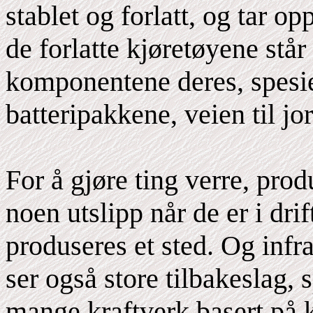
stablet og forlatt, og tar 
de forlatte kjøretøyene står
komponentene deres, spesie
batteripakkene, veien til jo
For å gjøre ting verre, prod
noen utslipp når de er i dr
produseres et sted. Og infr
ser også store tilbakeslag, 
mange kraftverk basert på k