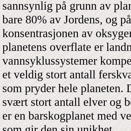
sannsynlig på grunn av pla
bare 80% av Jordens, og på
konsentrasjonen av oksyge
planetens overflate er lan
vannsyklussystemer kompe
et veldig stort antall fersk
som pryder hele planeten. 
svært stort antall elver og
er en barskogplanet med vel
som gir den sin unikhet.