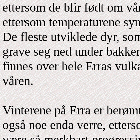
ettersom de blir født om vå
ettersom temperaturene syn
De fleste utviklede dyr, som
grave seg ned under bakken
finnes over hele Erras vulka
våren.
Vinterene på Erra er berømt
også noe enda verre, etters
være så merkbart progressi