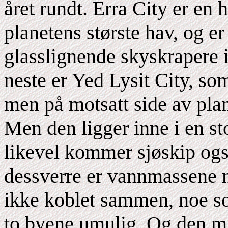
året rundt. Erra City er en
planetens største hav, og e
glasslignende skyskrapere i
neste er Yed Lysit City, so
men på motsatt side av pla
Men den ligger inne i en st
likevel kommer sjøskip ogs
dessverre er vannmassene n
ikke koblet sammen, noe s
to byene umulig. Og den m