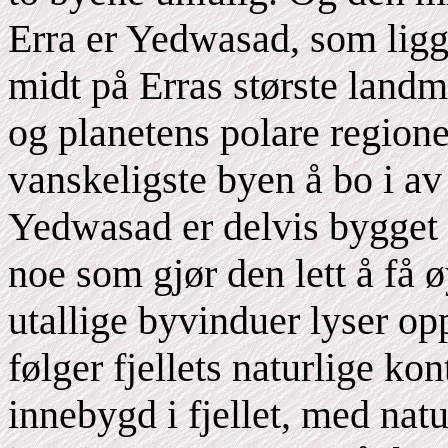
Erra er Yedwasad, som ligge
midt på Erras største land
og planetens polare regione
vanskeligste byen å bo i av 
Yedwasad er delvis bygget i
noe som gjør den lett å få 
utallige byvinduer lyser o
følger fjellets naturlige ko
innebygd i fjellet, med nat