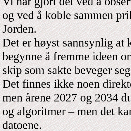
Vi har gjort det ved å obse
og ved å koble sammen pri
Jorden.
Det er høyst sannsynlig at 
begynne å fremme ideen om 
skip som sakte beveger seg
Det finnes ikke noen direkte
men årene 2027 og 2034 duk
og algoritmer – men det kan
datoene.