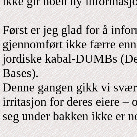
ikke gir noen ny informasjo
Først er jeg glad for å info
gjennomført ikke færre enn f
jordiske kabal-DUMBs (De
Bases).
Denne gangen gikk vi svært 
irritasjon for deres eiere –
seg under bakken ikke er no