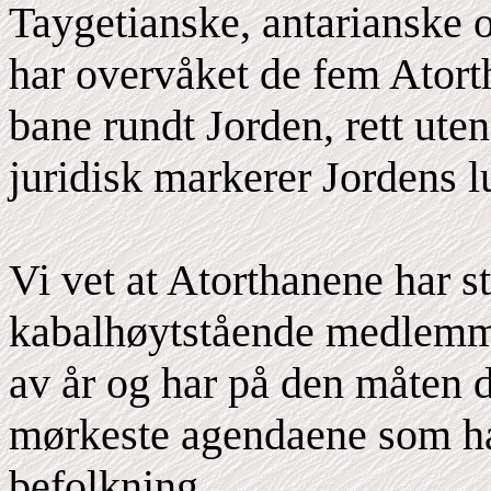
Taygetianske, antarianske
har overvåket de fem Atort
bane rundt Jorden, rett ut
juridisk markerer Jordens l
Vi vet at Atorthanene har s
kabalhøytstående medlemmer
av år og har på den måten d
mørkeste agendaene som har
befolkning.