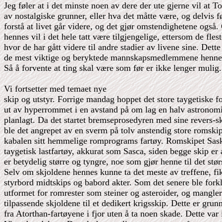
Jeg føler at i det minste noen av dere der ute gjerne vil at T
av nostalgiske grunner, eller hva det måtte være, og delvis 
forstå at livet går videre, og det gjør omstendighetene og
hennes vil i det hele tatt være tilgjengelige, ettersom de fles
hvor de har gått videre til andre stadier av livene sine. Det
de mest viktige og beryktede mannskapsmedlemmene hennes i
Så å forvente at ting skal være som før er ikke lenger mulig.
Vi fortsetter med temaet nye
skip og utstyr. Forrige mandag hoppet det store taygetiske f
ut av hyperrommet i en avstand på om lag en halv astronom
planlagt. Da det startet bremseprosedyren med sine revers-
ble det angrepet av en sverm på tolv anstendig store romskip
kabalen sitt hemmelige romprograms fartøy. Romskipet Sasket
taygetisk lastfartøy, akkurat som Sasca, siden begge skip e
er betydelig større og tyngre, noe som gjør henne til det stør
Selv om skjoldene hennes kunne ta det meste av treffene, fi
styrbord midtskips og babord akter. Som det senere ble forkl
utformet for romrester som steiner og asteroider, og mangle
tilpassende skjoldene til et dedikert krigsskip. Dette er grun
fra Atorthan-fartøyene i fjor uten å ta noen skade. Dette var