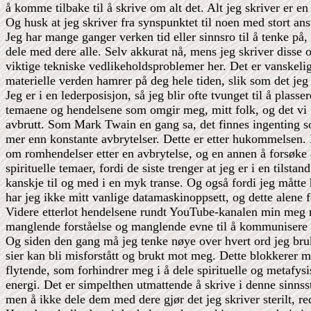
å komme tilbake til å skrive om alt det. Alt jeg skriver er en
Og husk at jeg skriver fra synspunktet til noen med stort ans
Jeg har mange ganger verken tid eller sinnsro til å tenke på,
dele med dere alle. Selv akkurat nå, mens jeg skriver disse
viktige tekniske vedlikeholdsproblemer her. Det er vanskelig 
materielle verden hamrer på deg hele tiden, slik som det je
Jeg er i en lederposisjon, så jeg blir ofte tvunget til å pla
temaene og hendelsene som omgir meg, mitt folk, og det vi g
avbrutt. Som Mark Twain en gang sa, det finnes ingenting so
mer enn konstante avbrytelser. Dette er etter hukommelsen. De
om romhendelser etter en avbrytelse, og en annen å forsøke å
spirituelle temaer, fordi de siste trenger at jeg er i en tilstand
kanskje til og med i en myk transe. Og også fordi jeg måtte 
har jeg ikke mitt vanlige datamaskinoppsett, og dette alene f
Videre etterlot hendelsene rundt YouTube-kanalen min meg 
manglende forståelse og manglende evne til å kommunisere s
Og siden den gang må jeg tenke nøye over hvert ord jeg bruke
sier kan bli misforstått og brukt mot meg. Dette blokkerer m
flytende, som forhindrer meg i å dele spirituelle og metafy
energi. Det er simpelthen utmattende å skrive i denne sinns
men å ikke dele dem med dere gjør det jeg skriver sterilt, r