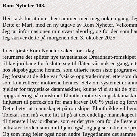
Rom Nyheter 103.
Hei, takk for at du er her sammen med meg nok en gang. Jeg 
Dette er Mari, med en ny utgave av Rom Nyheter. Velkomme
Jeg tar informasjonen min svært alvorlig, og for den som har
Jeg skriver dette på morgenen den 3. oktober 2025.
I den første Rom Nyheter-saken for i dag,
returnerte det splitter nye taygetianske Dreadnaut-romskipe
til lav jordbane for å slutte seg til flåten vår nok en gang, 
hos skipsbyggerne hennes, som utførte noen siste programva
Jeg forstår at de ikke var fysiske oppgraderinger, ettersom 
som kontrollerer motorene hennes. Selv om systemet er anne
gjelder for taygetiske datamaskiner, kunne vi si at alt de g
oppgradering på romskipet Elnuths motorstyringsdatamaskine
finjustert til perfeksjon før man krever 100 % ytelse og forven
Dette betyr at mannskapet på romskipet Elnuth ikke vil bem
Toleka, som må vente litt til på at det endelige mannskapet 
til tjeneste i lav jordbane, som er det ytre rom for de fleste
betrakter Jorden som mitt hjem også, og jeg ser ikke noe pr
Og som meg føler også noen andre Taygetianere det samme p