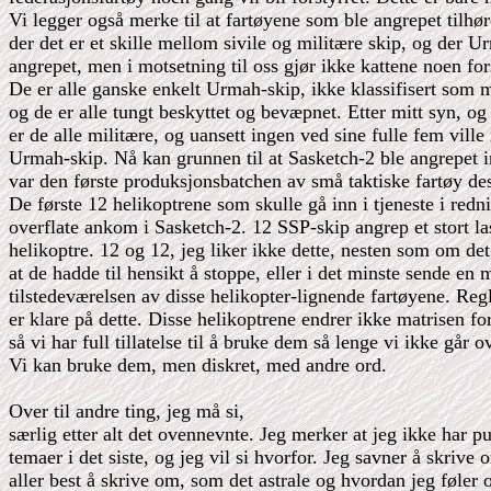
Vi legger også merke til at fartøyene som ble angrepet tilhø
der det er et skille mellom sivile og militære skip, og der Ur
angrepet, men i motsetning til oss gjør ikke kattene noen fo
De er alle ganske enkelt Urmah-skip, ikke klassifisert som m
og de er alle tungt beskyttet og bevæpnet. Etter mitt syn, og s
er de alle militære, og uansett ingen ved sine fulle fem vill
Urmah-skip. Nå kan grunnen til at Sasketch-2 ble angrepet i
var den første produksjonsbatchen av små taktiske fartøy de
De første 12 helikoptrene som skulle gå inn i tjeneste i red
overflate ankom i Sasketch-2. 12 SSP-skip angrep et stort la
helikoptre. 12 og 12, jeg liker ikke dette, nesten som om de
at de hadde til hensikt å stoppe, eller i det minste sende en m
tilstedeværelsen av disse helikopter-lignende fartøyene. Reg
er klare på dette. Disse helikoptrene endrer ikke matrisen fo
så vi har full tillatelse til å bruke dem så lenge vi ikke går 
Vi kan bruke dem, men diskret, med andre ord.
Over til andre ting, jeg må si,
særlig etter alt det ovennevnte. Jeg merker at jeg ikke har p
temaer i det siste, og jeg vil si hvorfor. Jeg savner å skrive
aller best å skrive om, som det astrale og hvordan jeg føler 