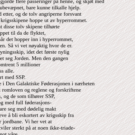
jorde flere passeringer på henne, og skjøt med
bevæpnet, bare kunne tilkalle hjelp.
etter, og de tolv angriperne forsvant
e krigsskipene hoppe ut av hyperrommet.
t disse tolv skipene tilhørte
pet til da de flyktet,
 når det hopper inn i hyperrommet,
en. Så vi vet nøyaktig hvor de er.
ningsskip, idet det første nylig
rmet seg Jorden. Men den gangen
omtrent 5 millioner
s alle.
ert med SSP.
ne i Den Galaktiske Føderasjonen i nærheten
l romloven og reglene og forskriftene
n, og de som tilhører SSP,
og med full føderasjons-
vare seg med dødelig makt
e å bli eskortert av krigsskip fra
 jordbane. Vi her vet at
tviler sterkt på at noen ikke-triade-
mot våre.