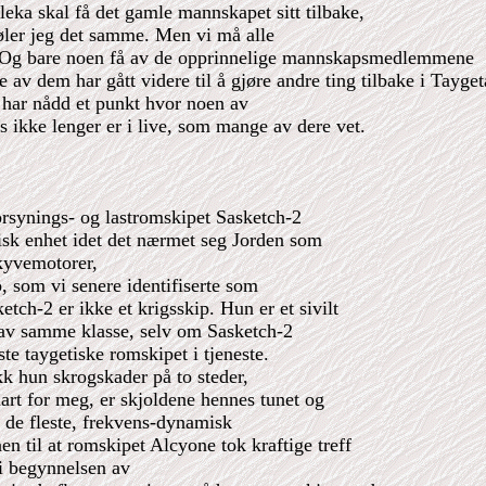
oleka skal få det gamle mannskapet sitt tilbake,
føler jeg det samme. Men vi må alle
så. Og bare noen få av de opprinnelige mannskapsmedlemmene
te av dem har gått videre til å gjøre andre ting tilbake i Tayget
te har nådd et punkt hvor noen av
kke lenger er i live, som mange av dere vet.
orsynings- og lastromskipet Sasketch-2
isk enhet idet det nærmet seg Jorden som
skyvemotorer,
, som vi senere identifiserte som
ch-2 er ikke et krigsskip. Hun er et sivilt
r av samme klasse, selv om Sasketch-2
ste taygetiske romskipet i tjeneste.
kk hun skrogskader på to steder,
art for meg, er skjoldene hennes tunet og
r de fleste, frekvens-dynamisk
nen til at romskipet Alcyone tok kraftige treff
 i begynnelsen av