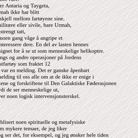
rer Antaria og Taygeta,
mah ikke har blitt
rskjell mellom fartøyene sine.
ilitære eller sivile, bare Urmah,
trengt tatt,
e noen gang våge å angripe et
nteressere dere. En del av lasten hennes
signet for å se ut som menneskelige helikoptre.
nings og andre operasjoner på Jordens
stfartøy som fraktet 12
t var en melding. Det er ganske åpenbart
elding til oss alle om at de ikke er enige i
lene og forskriftene til Den Galaktiske Føderasjonen
rdi de ser menneskelige ut,
over noen logisk intervensjonsterskel.
ublisert noen spirituelle og metafysiske
 om mykere temaer, de jeg liker
og ser det, for eksempel, og jeg ønsker hele tiden