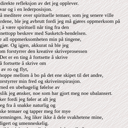
 direkte refleksjon av det jeg opplever.
var og i en lederposisjon.
 å meditere over spirituelle temaer, som jeg senere ville
 ordene, ble jeg avbrutt fordi jeg må gjøres oppmerksom på
å være spirituell når ting fra den
g nettopp beskrev med Sasketch-hendelsen.
ssere all oppmerksomheten min på tingene,
jør. Og igjen, akkurat nå ble jeg
m forstyrrer den kreative skriveprosessen
t er en ting å fortsette å skrive
 fortsette å skrive om
 av ro og flyt,
hoppe mellom å bo på det ene skipet til det andre,
orstyrrer min fred og skriveinspirasjon.
med en ubehagelig følelse av
lik jeg ønsker, noe som har gjort meg noe ubalansert.
r fordi jeg føler at alt jeg
eg fra å snakke naturlig og
siske temaer og tapper meg for mye
stemningen. Jeg liker ikke å dele svakhetene mine,
edigert og umenneskelig.