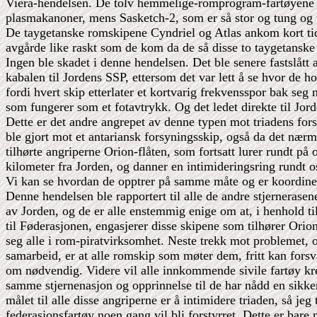
Viera-hendelsen. De tolv hemmelige-romprogram-fartøyene g
plasmakanoner, mens Sasketch-2, som er så stor og tung og u
De taygetanske romskipene Cyndriel og Atlas ankom kort tid 
avgårde like raskt som de kom da de så disse to taygetansk
Ingen ble skadet i denne hendelsen. Det ble senere fastslått a
kabalen til Jordens SSP, ettersom det var lett å se hvor de hop
fordi hvert skip etterlater et kortvarig frekvensspor bak seg
som fungerer som et fotavtrykk. Og det ledet direkte til Jord
Dette er det andre angrepet av denne typen mot triadens forsy
ble gjort mot et antariansk forsyningsskip, også da det næ
tilhørte angriperne Orion-flåten, som fortsatt lurer rundt på 
kilometer fra Jorden, og danner en intimideringsring rundt os
Vi kan se hvordan de opptrer på samme måte og er koordin
Denne hendelsen ble rapportert til alle de andre stjernerase
av Jorden, og de er alle enstemmig enige om at, i henhold ti
til Føderasjonen, engasjerer disse skipene som tilhører Orio
seg alle i rom-piratvirksomhet. Neste trekk mot problemet, 
samarbeid, er at alle romskip som møter dem, fritt kan fors
om nødvendig. Videre vil alle innkommende sivile fartøy krev
samme stjernenasjon og opprinnelse til de har nådd en sikker
målet til alle disse angriperne er å intimidere triaden, så jeg 
federasjonsfartøy noen gang vil bli forstyrret. Dette er bare 