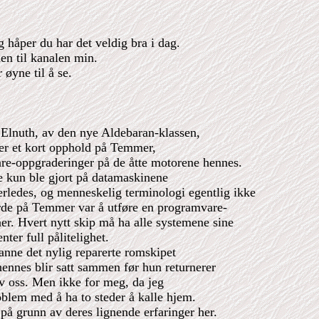
håper du har det veldig bra i dag.
n til kanalen min.
 øyne til å se.
t Elnuth, av den nye Aldebaran-klassen,
etter et kort opphold på Temmer,
re-oppgraderinger på de åtte motorene hennes.
de kun ble gjort på datamaskinene
rledes, og menneskelig terminologi egentlig ikke
jorde på Temmer var å utføre en programvare-
r. Hvert nytt skip må ha alle systemene sine
ter full pålitelighet.
anne det nylig reparerte romskipet
hennes blir satt sammen før hun returnerer
 av oss. Men ikke for meg, da jeg
oblem med å ha to steder å kalle hjem.
å grunn av deres lignende erfaringer her.