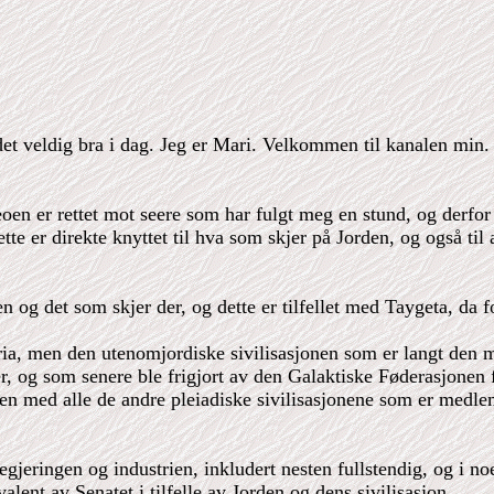
et veldig bra i dag. Jeg er Mari. Velkommen til kanalen min. 
n er rettet mot seere som har fulgt meg en stund, og derfor v
tte er direkte knyttet til hva som skjer på Jorden, og også til
n og det som skjer der, og dette er tilfellet med Taygeta, da f
a, men den utenomjordiske sivilisasjonen som er langt den mes
ver, og som senere ble frigjort av den Galaktiske Føderasjonen f
n med alle de andre pleiadiske sivilisasjonene som er medlem
regjeringen og industrien, inkludert nesten fullstendig, og i no
lent av Senatet i tilfelle av Jorden og dens sivilisasjon.