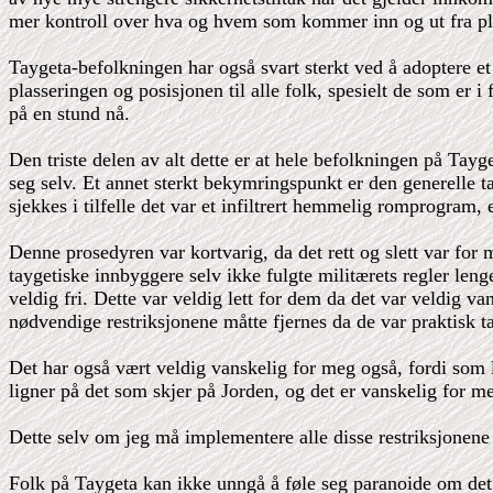
mer kontroll over hva og hvem som kommer inn og ut fra pl
Taygeta-befolkningen har også svart sterkt ved å adoptere e
plasseringen og posisjonen til alle folk, spesielt de som er i
på en stund nå.
Den triste delen av alt dette er at hele befolkningen på Tayg
seg selv. Et annet sterkt bekymringspunkt er den generelle t
sjekkes i tilfelle det var et infiltrert hemmelig romprogram, 
Denne prosedyren var kortvarig, da det rett og slett var for
taygetiske innbyggere selv ikke fulgte militærets regler leng
veldig fri. Dette var veldig lett for dem da det var veldig v
nødvendige restriksjonene måtte fjernes da de var praktisk ta
Det har også vært veldig vanskelig for meg også, fordi som le
ligner på det som skjer på Jorden, og det er vanskelig for m
Dette selv om jeg må implementere alle disse restriksjonene o
Folk på Taygeta kan ikke unngå å føle seg paranoide om det