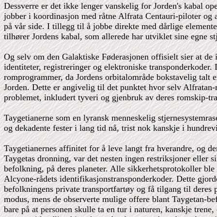
Dessverre er det ikke lenger vanskelig for Jorden's kabal oper
jobber i koordinasjon med råtne Alfrata Centauri-piloter og a
på vår side. I tillegg til å jobbe direkte med dårlige elem
tilhører Jordens kabal, som allerede har utviklet sine egne st
Og selv om den Galaktiske Føderasjonen offisielt sier at de ik
identiteter, registreringer og elektroniske transponderkoder.
romprogrammer, da Jordens orbitalområde bokstavelig talt er p
Jorden. Dette er angivelig til det punktet hvor selv Alfratan-
problemet, inkludert tyveri og gjenbruk av deres romskip-tra
Taygetianerne som en lyransk menneskelig stjernesystemrase 
og dekadente fester i lang tid nå, trist nok kanskje i hundre
Taygetianernes affinitet for å leve langt fra hverandre, og 
Taygetas dronning, var det nesten ingen restriksjoner eller
befolkning, på deres planeter. Alle sikkerhetsprotokoller 
Alcyone-rådets identifikasjonstransponderkoder. Dette gjo
befolkningens private transportfartøy og få tilgang til deres p
modus, mens de observerte mulige offere blant Taygetan-befo
bare på at personen skulle ta en tur i naturen, kanskje trene