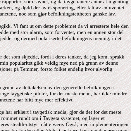
r rapportert som savnet, og da taygetianere antar at ingenting
lmarken, og dødd der av eksponering, eller falt av en uventet
 planetene, noe som gjør befolkningstettheten ganske lav.
ikk. Vi fant ut om dette problemet da vi arresterte hele den
jedde med stor alarm, som forventet, men en annen stor del
jedde, og dermed polariserte befolkningens mening, i det
det som skjedde, fordi i deres tanker, da jeg kom, sprakk
r min popularitet gikk veldig mye ned på grunn av denne
rasjoner på Temmer, forsto folket endelig hvor alvorlig
å grunn av deltakelsen av den generelle befolkningen i
unge taygetiske piloter, for det meste menn, har ikke mindre
anetene har blitt mye mer effektivt.
e har erklært i taygetisk media, gjør de det for det meste
 rommet rundt om i Taygeta systemet, og lager et
eres stealth-utstyr måtte være. Også, med implementeringen
mer fra Jorden eller Alpha Centauri, har taygetianerne mye