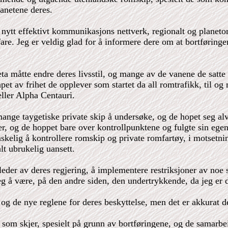
anetene deres.
t nytt effektivt kommunikasjons nettverk, regionalt og planet
 fare. Jeg er veldig glad for å informere dere om at bortføringe
eta måtte endre deres livsstil, og mange av de vanene de satte 
apet av frihet de opplever som startet da all romtrafikk, til 
eller Alpha Centauri.
 mange taygetiske private skip å undersøke, og de hopet seg al
er, og de hoppet bare over kontrollpunktene og fulgte sin egen 
anskelig å kontrollere romskip og private romfartøy, i motsetni
lt ubrukelig uansett.
der av deres regjering, å implementere restriksjoner av noe sla
eg å være, på den andre siden, den undertrykkende, da jeg er d
g de nye reglene for deres beskyttelse, men det er akkurat det
 som skjer, spesielt på grunn av bortføringene, og de samarb