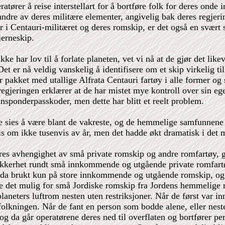
atører å reise interstellart for å bortføre folk for deres onde 
ndre av deres militære elementer, angivelig bak deres regjering
enter i Centauri-militæret og deres romskip, er det også en s
jerneskip.
ke har lov til å forlate planeten, vet vi nå at de gjør det lik
 Det er nå veldig vanskelig å identifisere om et skip virkelig 
akket med utallige Alfrata Centauri fartøy i alle former og st
regjeringen erklærer at de har mistet mye kontroll over sin ege
nsponderpasskoder, men dette har blitt et reelt problem.
sies å være blant de vakreste, og de hemmelige samfunnene på
vis om ikke tusenvis av år, men det hadde økt dramatisk i det m
deres avhengighet av små private romskip og andre romfartøy, g
 sikkerhet rundt små innkommende og utgående private romfart
ble da brukt kun på store innkommende og utgående romskip, 
rde det mulig for små Jordiske romskip fra Jordens hemmelig
laneters luftrom nesten uten restriksjoner. Når de først var inne
lkningen. Når de fant en person som bodde alene, eller neste
, og da går operatørene deres ned til overflaten og bortfører 