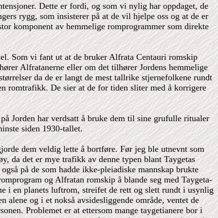
intensjoner. Dette er fordi, og som vi nylig har oppdaget, de
ers rygg, som insisterer på at de vil hjelpe oss og at de er
vært stor komponent av hemmelige romprogrammer som direkte
evel. Som vi fant ut at de bruker Alfrata Centauri romskip
tilhører Alfratanerne eller om det tilhører Jordens hemmelige
ørrelser da de er langt de mest tallrike stjernefolkene rundt
n romtrafikk. De sier at de for tiden sliter med å korrigere
 Jorden har verdsatt å bruke dem til sine grufulle ritualer
inste siden 1930-tallet.
jorde dem veldig lette å bortføre. Før jeg ble utnevnt som
øy, da det er mye trafikk av denne typen blant Taygetas
og også på de som hadde ikke-pleiadiske mannskap brukte
e romprogram og Alfratan romskip å blande seg med Taygeta-
 i en planets luftrom, streifet de rett og slett rundt i usynlig
n alene og i et nokså avsidesliggende område, ventet de
personen. Problemet er at ettersom mange taygetianere bor i