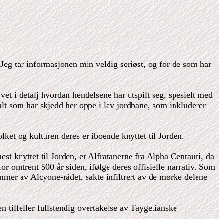
Jeg tar informasjonen min veldig seriøst, og for de som har
et i detalj hvordan hendelsene har utspilt seg, spesielt med
 alt som har skjedd her oppe i lav jordbane, som inkluderer
olket og kulturen deres er iboende knyttet til Jorden.
t knyttet til Jorden, er Alfratanerne fra Alpha Centauri, da
or omtrent 500 år siden, ifølge deres offisielle narrativ. Som
mer av Alcyone-rådet, sakte infiltrert av de mørke delene
en tilfeller fullstendig overtakelse av Taygetianske