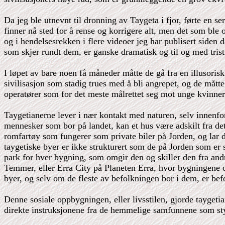
Da jeg ble utnevnt til dronning av Taygeta i fjor, førte en 
finner nå sted for å rense og korrigere alt, men det som ble
og i hendelsesrekken i flere videoer jeg har publisert siden d
som skjer rundt dem, er ganske dramatisk og til og med trist
I løpet av bare noen få måneder måtte de gå fra en illusorisk 
sivilisasjon som stadig trues med å bli angrepet, og de måtte
operatører som for det meste målrettet seg mot unge kvinner
Taygetianerne lever i nær kontakt med naturen, selv innenfor d
mennesker som bor på landet, kan et hus være adskilt fra det
romfartøy som fungerer som private biler på Jorden, og lar 
taygetiske byer er ikke strukturert som de på Jorden som er
park for hver bygning, som omgir den og skiller den fra andr
Temmer, eller Erra City på Planeten Erra, hvor bygningene 
byer, og selv om de fleste av befolkningen bor i dem, er bef
Denne sosiale oppbygningen, eller livsstilen, gjorde taygeti
direkte instruksjonene fra de hemmelige samfunnene som sty