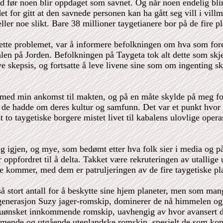
 tid før noen blir oppdaget som savnet. Og når noen endelig bli
 det for gitt at den savnede personen kan ha gått seg vill i vil
, eller noe slikt. Bare 38 millioner taygetianere bor på de fire
dette problemet, var å informere befolkningen om hva som foreg
balen på Jorden. Befolkningen på Taygeta tok alt dette som sk
skepsis, og fortsatte å leve livene sine som om ingenting sk
 med min ankomst til makten, og på en måte skylde på meg for 
pet de hadde om deres kultur og samfunn. Det var et punkt hvo
st to taygetiske borgere mistet livet til kabalens ulovlige ope
teg igjen, og mye, som bedømt etter hva folk sier i media og p
oppfordret til å delta. Takket være rekruteringen av utallige 
ere kommer, med dem er patruljeringen av de fire taygetiske pl
å stort antall for å beskytte sine hjem planeter, men som mang
e generasjon Suzy jager-romskip, dominerer de nå himmelen og
t uønsket innkommende romskip, uavhengig av hvor avansert d
ommende og utgående utenlandske romskip, spesielt de som kom