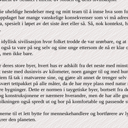
serie uheldige hendelser meg og mitt team til å innse hva som 
 oppdaget har mange vanskelige konsekvenser som vi må adresser
a, spesielt i løpet av det siste året eller så. Så, nok konteks
.
idyllisk sivilisasjon hvor folket trodde de var urørbare, og at 
 også ta vare på seg selv og sine unge ettersom de nå er klar 
, men ikke bare.
eres store byer, hvert hus er adskilt fra det neste med minst 5
 neste med dusinvis av kilometer, noen ganger til og med hund
dem få tak i matvarene sine, og gjøre alt annet de trenger se
 svært tettpakket på alle måter, da de har mye plass med nat
e bygninger. Dette er normen i taygetiske byer, bortsett fra de
og konstruksjonene er nærmere hverandre, men de har alle gr
olkningen også spredt ut og bor på komfortable og passende st
anerne til et lett bytte for menneskehandlere og bortførere a
rer den planeten.