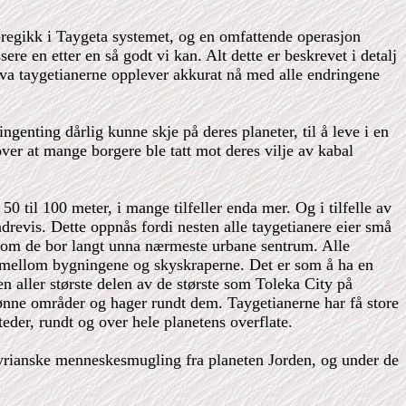
foregikk i Taygeta systemet, og en omfattende operasjon
e en etter en så godt vi kan. Alt dette er beskrevet i detalj
t, hva taygetianerne opplever akkurat nå med alle endringene
ingenting dårlig kunne skje på deres planeter, til å leve i en
over at mange borgere ble tatt mot deres vilje av kabal
0 til 100 meter, i mange tilfeller enda mer. Og i tilfelle av
revis. Dette oppnås fordi nesten alle taygetianere eier små
lv om de bor langt unna nærmeste urbane sentrum. Alle
ur mellom bygningene og skyskraperne. Det er som å ha en
n aller største delen av de største som Toleka City på
ønne områder og hager rundt dem. Taygetianerne har få store
eder, rundt og over hele planetens overflate.
v lyrianske menneskesmugling fra planeten Jorden, og under de