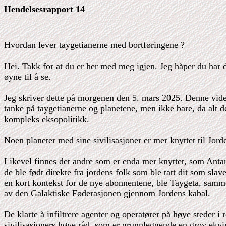
Hendelsesrapport 14
Hvordan lever taygetianerne med bortføringene ?
Hei. Takk for at du er her med meg igjen. Jeg håper du har d
øyne til å se.
Jeg skriver dette på morgenen den 5. mars 2025. Denne videoe
tanke på taygetianerne og planetene, men ikke bare, da alt de
kompleks eksopolitikk.
Noen planeter med sine sivilisasjoner er mer knyttet til Jorde
Likevel finnes det andre som er enda mer knyttet, som Antari
de ble født direkte fra jordens folk som ble tatt dit som sla
en kort kontekst for de nye abonnentene, ble Taygeta, samme
av den Galaktiske Føderasjonen gjennom Jordens kabal.
De klarte å infiltrere agenter og operatører på høye steder i 
sivilisasjoners høye råd, som er grunnleggende en grov ekviva