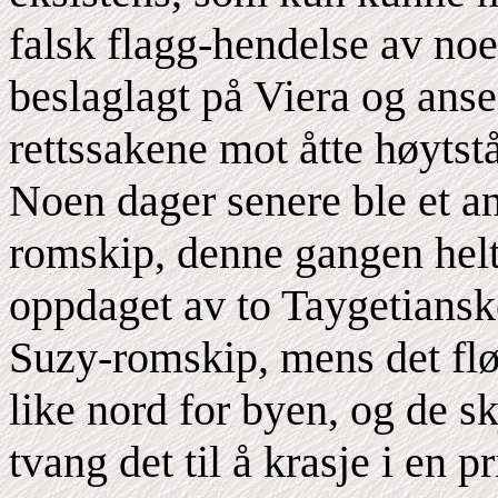
falsk flagg-hendelse av noe 
beslaglagt på Viera og ans
rettssakene mot åtte høytst
Noen dager senere ble et an
romskip, denne gangen helt
oppdaget av to Taygetiansk
Suzy-romskip, mens det fl
like nord for byen, og de s
tvang det til å krasje i en 