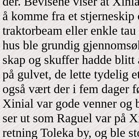
der. Bevisene viser at Xini
å komme fra et stjerneskip
traktorbeam eller enkle tau
hus ble grundig gjennomsøkt
skap og skuffer hadde blitt
på gulvet, de lette tydelig 
også vært der i fem dager f
Xinial var gode venner og 
ser ut som Raguel var på Xin
retning Toleka by, og ble st