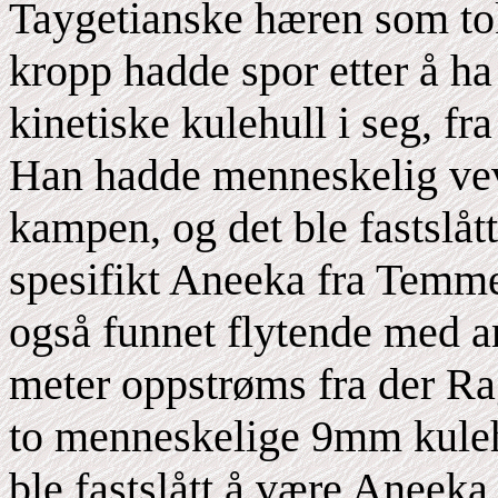
Taygetianske hæren som tok
kropp hadde spor etter å ha
kinetiske kulehull i seg, f
Han hadde menneskelig vev
kampen, og det ble fastslått
spesifikt Aneeka fra Temmer
også funnet flytende med a
meter oppstrøms fra der Ra
to menneskelige 9mm kulehul
ble fastslått å være Aneeka