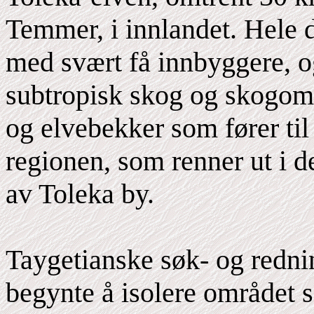
Temmer, i innlandet. Hele d
med svært få innbyggere, og
subtropisk skog og skogomr
og elvebekker som fører til 
regionen, som renner ut i d
av Toleka by.
Taygetianske søk- og redn
begynte å isolere området 