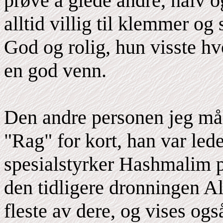
prøve å glede andre, naiv 
alltid villig til klemmer og 
God og rolig, hun visste hv
en god venn.
Den andre personen jeg må
"Rag" for kort, han var led
spesialstyrker Hashmalim p
den tidligere dronningen A
fleste av dere, og vises o