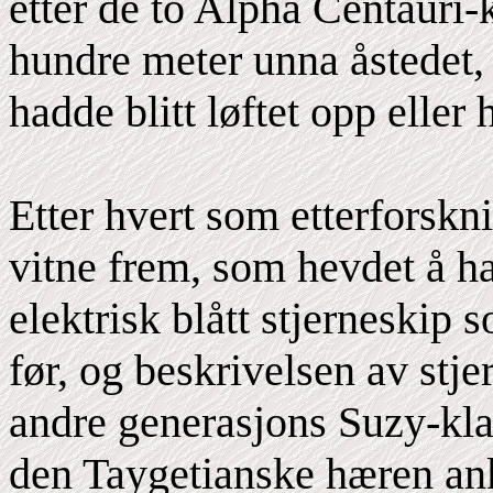
etter de to Alpha Centauri-
hundre meter unna åstedet, 
hadde blitt løftet opp eller 
Etter hvert som etterforskn
vitne frem, som hevdet å ha
elektrisk blått stjerneskip 
før, og beskrivelsen av stj
andre generasjons Suzy-kla
den Taygetianske hæren an