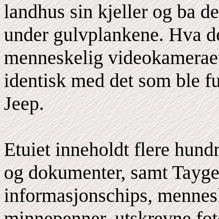
landhus sin kjeller og ba de
under gulvplankene. Hva de 
menneskelig videokameraetu
identisk med det som ble f
Jeep.
Etuiet inneholdt flere hund
og dokumenter, samt Tayget
informasjonschips, mennesk
minnepenner, utskrevne fot