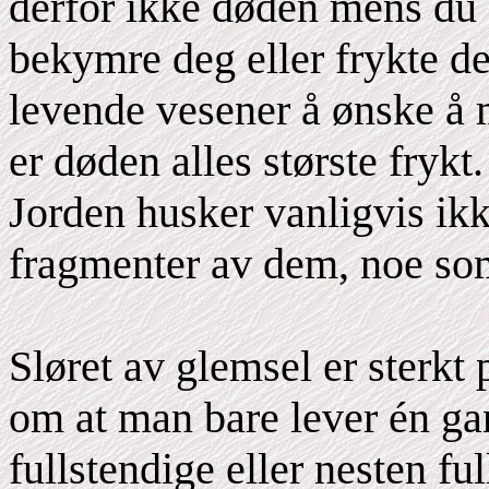
derfor ikke døden mens du er
bekymre deg eller frykte den
levende vesener å ønske å 
er døden alles største fryk
Jorden husker vanligvis ikke
fragmenter av dem, noe som
Sløret av glemsel er sterkt
om at man bare lever én ga
fullstendige eller nesten f