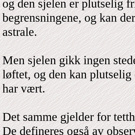
og den sjelen er plutselig fr
begrensningene, og kan derm
astrale.
Men sjelen gikk ingen stede
løftet, og den kan plutseli
har vært.
Det samme gjelder for tett
De defineres også av observ