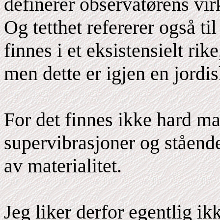
definerer observatørens vir
Og tetthet refererer også t
finnes i et eksistensielt rike
men dette er igjen en jordis
For det finnes ikke hard ma
supervibrasjoner og ståend
av materialitet.
Jeg liker derfor egentlig ik