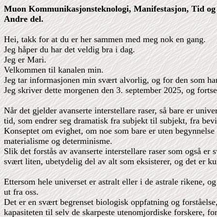
Muon Kommunikasjonsteknologi, Manifestasjon, Tid og 
Andre del.
Hei, takk for at du er her sammen med meg nok en gang.
Jeg håper du har det veldig bra i dag.
Jeg er Mari.
Velkommen til kanalen min.
Jeg tar informasjonen min svært alvorlig, og for den som har
Jeg skriver dette morgenen den 3. september 2025, og fortsett
Når det gjelder avanserte interstellare raser, så bare er univ
tid, som endrer seg dramatisk fra subjekt til subjekt, fra bevis
Konseptet om evighet, om noe som bare er uten begynnelse og 
materialisme og determinisme.
Slik det forstås av avanserte interstellare raser som også er 
svært liten, ubetydelig del av alt som eksisterer, og det er 
Ettersom hele universet er astralt eller i de astrale rikene, og
ut fra oss.
Det er en svært begrenset biologisk oppfatning og forståelse,
kapasiteten til selv de skarpeste utenomjordiske forskere, fo