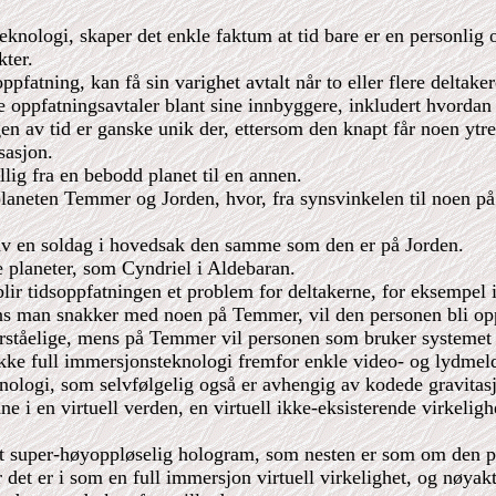
eknologi, skaper det enkle faktum at tid bare er en personlig 
kter.
pfatning, kan få sin varighet avtalt når to eller flere deltake
e oppfatningsavtaler blant sine innbyggere, inkludert hvordan 
gen av tid er ganske unik der, ettersom den knapt får noen ytre
sasjon.
ellig fra en bebodd planet til en annen.
 planeten Temmer og Jorden, hvor, fra synsvinkelen til noen p
av en soldag i hovedsak den samme som den er på Jorden.
 planeter, som Cyndriel i Aldebaran.
r tidsoppfatningen et problem for deltakerne, for eksempel i 
ens man snakker med noen på Temmer, vil den personen bli opp
orståelige, mens på Temmer vil personen som bruker systemet
trekke full immersjonsteknologi fremfor enkle video- og lydmel
knologi, som selvfølgelig også er avhengig av kodede gravitas
 i en virtuell verden, en virtuell ikke-eksisterende virkelighe
et super-høyoppløselig hologram, som nesten er som om den per
det er i som en full immersjon virtuell virkelighet, og nøyakt