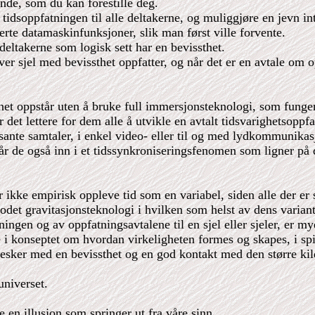
nde, som du kan forestille deg.
tidsoppfatningen til alle deltakerne, og muliggjøre en jevn i
erte datamaskinfunksjoner, slik man først ville forvente.
deltakerne som logisk sett har en bevissthet.
er sjel med bevissthet oppfatter, og når det er en avtale om 
et oppstår uten å bruke full immersjonsteknologi, som fungere
et lettere for dem alle å utvikle en avtalt tidsvarighetsoppfa
ante samtaler, i enkel video- eller til og med lydkommunikasjo
 går de også inn i et tidssynkroniseringsfenomen som ligner p
er ikke empirisk oppleve tid som en variabel, siden alle der e
det gravitasjonsteknologi i hvilken som helst av dens variant
ingen og av oppfatningsavtalene til en sjel eller sjeler, er my
i konseptet om hvordan virkeligheten formes og skapes, i spiri
nesker med en bevissthet og en god kontakt med den større kil
universet.
 en illusjon som springer ut fra våre sinn.