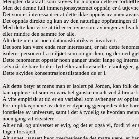
Mengden datakraft som kreves for å oppnå dette er forbløffe
Men det denne full immersjonssystemet oppnår, er å utjevne 
Det som er interessant er at dette ikke oppnås av noen avans
Det oppnås direkte og kun av den naturlige oppfatningen til 
Med dette kan vi se at tid er en evne som avhenger av hva hv
eller mindre den samme for alle.
Alt dette uten at noen datamaskintriks er involvert.
Det som kan være enda mer interessant, er når dette fenomen
isolerer personen fra miljøet som omgir dem, og dermed gjør d
Dette fenomenet oppstår noen ganger under lange og interess
selv når de bare bruker lyd eller audiovisuelle teknologier,
Dette skyldes konsentrasjonstilstanden de er i.
Alt dette betyr at mens man er isolert på Jorden, kan folk d
kan oppleve tid som en variabel ganske enkelt ved å bruke ko
Å vite empirisk at tid er en variabel som avhenger av oppfatn
For implikasjonene av dette er dype og gjenspeiles ikke bare 
forståelse av universet, samt i det å tydelig se hvordan men
noen gang vil eksistere.
Alt er nå, og universet er evig, og det er også vi, fordi vi er 
Ingen forskjell.
Alt annet, uansett hvor overbevisende det måtte være, er bare