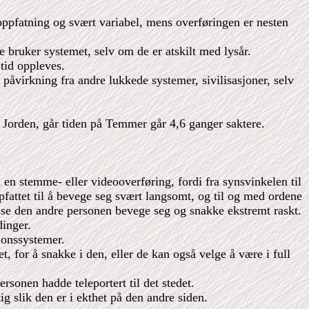
oppfatning og svært variabel, mens overføringen er nesten
re bruker systemet, selv om de er atskilt med lysår.
tid oppleves.
 påvirkning fra andre lukkede systemer, sivilisasjoner, selv
å Jorden, går tiden på Temmer går 4,6 ganger saktere.
en stemme- eller videooverføring, fordi fra synsvinkelen til
fattet til å bevege seg svært langsomt, og til og med ordene
 se den andre personen bevege seg og snakke ekstremt raskt.
dinger.
jonssystemer.
t, for å snakke i den, eller de kan også velge å være i full
sonen hadde teleportert til det stedet.
ig slik den er i ekthet på den andre siden.