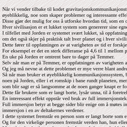
Når vi vender tilbake til kodet gravitasjonskommunikasjonst
øyeblikkelig, noe som skaper problemer og interessante effe
Disse gjør det mulig for oss å utforske hvordan tid, som en op
Hver sivilisasjon er et lukket system som genererer sine egn
I tilfellet med Jorden er systemet svært lukket, så oppfatnin
om det også skjer på praktisk talt hver planet og i hver sivili
Dette fører til oppfatningen av at varigheten av tid er forskj
For eksempel er det en sterk differanse på 4,6 til 1 mellom
En uke på Jorden er omtrent bare to dager på Temmer.
Selv når man er på Temmer, er oppfatningen av varigheten 
Og jeg må nevne at dette problemet er mye verre blant andre
Så når man bruker et øyeblikkelig kommunikasjonssystem, bli
noen på Jorden, eller i et romskip i bane rundt planeten, m
som blir sagt er så langsomme at de noen ganger knapt er f
Dette får brukere som er langt borte, lysår unna, til å fore
En interessant effekt oppstår ved bruk av full immersjonste
Full immersjon betyr at begge sider blir enige om å møtes inne
immersjon i en av deltakernes verdener.
I dette systemet fremstår en person som er langt borte som 
Og for den virkelige personen fremstår verden han, hun eller 