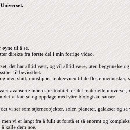
Universet.
 øyne til å se.
er direkte fra første del i min forrige video.
erset, det har alltid vært, og vil alltid være, uten begynnelse
sthet til bevissthet.
uten slutt, unnslipper tenkeevnen til de fleste mennesker, sp
svært avanserte innen spiritualitet, er det materielle universet
kun det vi kan se og oppdage med våre biologiske sanser.
 det vi ser som stjerneobjekter, soler, planeter, galakser og så 
 men vi er langt fra å fullt ut forstå et så enormt og komplek
r å kalle dem noe.