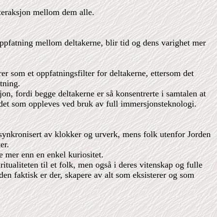
nteraksjon mellom dem alle.
oppfatning mellom deltakerne, blir tid og dens varighet mer
r som et oppfatningsfilter for deltakerne, ettersom det
tning.
n, fordi begge deltakerne er så konsentrerte i samtalen at
å det som oppleves ved bruk av full immersjonsteknologi.
r synkronisert av klokker og urverk, mens folk utenfor Jorden
er.
e mer enn en enkel kuriositet.
tualiteten til et folk, men også i deres vitenskap og fulle
den faktisk er der, skapere av alt som eksisterer og som