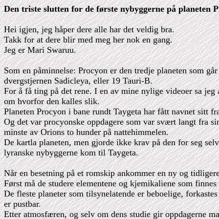
Den triste slutten for de første nybyggerne på planeten 
Hei igjen, jeg håper dere alle har det veldig bra.
Takk for at dere blir med meg her nok en gang.
Jeg er Mari Swaruu.
Som en påminnelse: Procyon er den tredje planeten som går 
dvergstjernen Sadicleya, eller 19 Tauri-B.
For å få ting på det rene. I en av mine nylige videoer sa jeg
om hvorfor den kalles slik.
Planeten Procyon i bane rundt Taygeta har fått navnet sitt f
Og det var procyonske oppdagere som var svært langt fra sin
minste av Orions to hunder på nattehimmelen.
De kartla planeten, men gjorde ikke krav på den for seg selv,
lyranske nybyggerne kom til Taygeta.
Når en besetning på et romskip ankommer en ny og tidligere u
Først må de studere elementene og kjemikaliene som finnes i
De fleste planeter som tilsynelatende er beboelige, forkast
er pustbar.
Etter atmosfæren, og selv om dens studie gir oppdagerne man