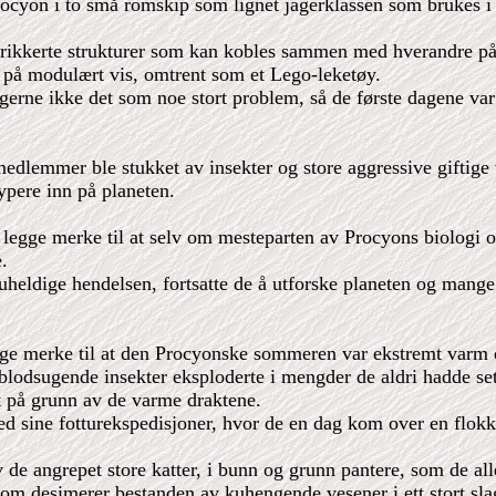
cyon i to små romskip som lignet jagerklassen som brukes i 
brikkerte strukturer som kan kobles sammen med hverandre på 
til på modulært vis, omtrent som et Lego-leketøy.
erne ikke det som noe stort problem, så de første dagene var 
lemmer ble stukket av insekter og store aggressive giftige v
ypere inn på planeten.
å å legge merke til at selv om mesteparten av Procyons biologi
e.
eldige hendelsen, fortsatte de å utforske planeten og mange a
gge merke til at den Procyonske sommeren var ekstremt varm 
lodsugende insekter eksploderte i mengder de aldri hadde sett 
t på grunn av de varme draktene.
med sine fotturekspedisjoner, hvor de en dag kom over en flokk
 de angrepet store katter, i bunn og grunn pantere, som de al
om desimerer bestanden av kuhengende vesener i ett stort slag, 