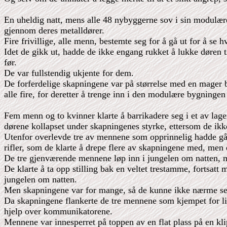
En uheldig natt, mens alle 48 nybyggerne sov i sin modulære
gjennom deres metalldører.
Fire frivillige, alle menn, bestemte seg for å gå ut for å se
Idet de gikk ut, hadde de ikke engang rukket å lukke døren t
før.
De var fullstendig ukjente for dem.
De forferdelige skapningene var på størrelse med en mager b
alle fire, for deretter å trenge inn i den modulære bygningen
Fem menn og to kvinner klarte å barrikadere seg i et av lage
dørene kollapset under skapningenes styrke, ettersom de ikke
Utenfor overlevde tre av mennene som opprinnelig hadde gått
rifler, som de klarte å drepe flere av skapningene med, men d
De tre gjenværende mennene løp inn i jungelen om natten, 
De klarte å ta opp stilling bak en veltet trestamme, fortsa
jungelen om natten.
Men skapningene var for mange, så de kunne ikke nærme seg
Da skapningene flankerte de tre mennene som kjempet for live
hjelp over kommunikatorene.
Mennene var innesperret på toppen av en flat plass på en kli