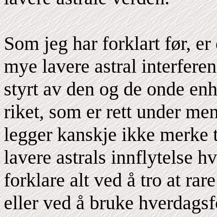
Som jeg har forklart før, e
mye lavere astral interfere
styrt av den og de onde en
riket, som er rett under m
legger kanskje ikke merke ti
lavere astrals innflytelse h
forklare alt ved å tro at rar
eller ved å bruke hverdagsf