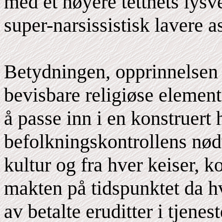
med et høyere tetthets lys
super-narsissistisk lavere as
Betydningen, opprinnelsen 
bevisbare religiøse elemente
å passe inn i en konstruert h
befolkningskontrollens nød
kultur og fra hver keiser, 
makten på tidspunktet da hve
av betalte eruditter i tjene