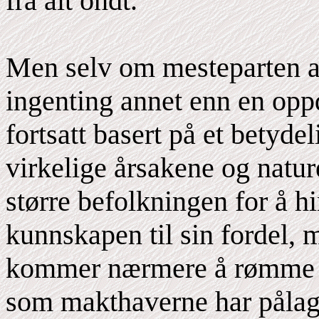
fra alt ondt.
Men selv om mesteparten av
ingenting annet enn en oppd
fortsatt basert på et betyde
virkelige årsakene og nature
større befolkningen for å h
kunnskapen til sin fordel, 
kommer nærmere å rømme fr
som makthaverne har pålag