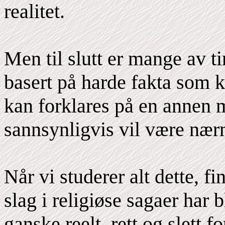
realitet.
Men til slutt er mange av t
basert på harde fakta som 
kan forklares på en annen m
sannsynligvis vil være nær
Når vi studerer alt dette, f
slag i religiøse sagaer har b
ganske reelt, rett og slett 