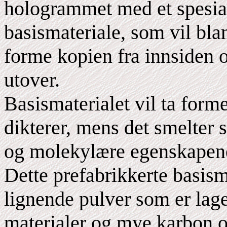
hologrammet med et spesial
basismateriale, som vil b
forme kopien fra innsiden o
utover.
Basismaterialet vil ta fo
dikterer, mens det smelter
og molekylære egenskapene 
Dette prefabrikkerte basisma
lignende pulver som er lag
materialer og mye karbon o