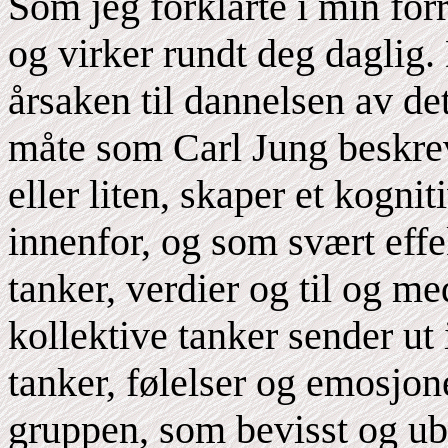
Som jeg forklarte i min forr
og virker rundt deg daglig.
årsaken til dannelsen av de
måte som Carl Jung beskrev
eller liten, skaper et kognit
innenfor, og som svært effe
tanker, verdier og til og me
kollektive tanker sender ut i
tanker, følelser og emosjo
gruppen, som bevisst og ube