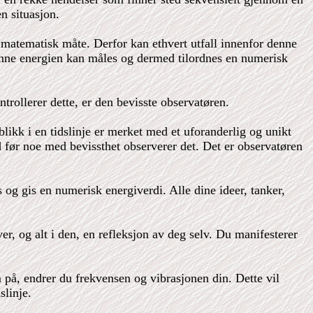
n situasjon.
t matematisk måte. Derfor kan ethvert utfall innenfor denne
 denne energien kan måles og dermed tilordnes en numerisk
trollerer dette, er den bevisste observatøren.
likk i en tidslinje er merket med et uforanderlig og unikt
id før noe med bevissthet observerer det. Det er observatøren
 og gis en numerisk energiverdi. Alle dine ideer, tanker,
r, og alt i den, en refleksjon av deg selv. Du manifesterer
 på, endrer du frekvensen og vibrasjonen din. Dette vil
slinje.