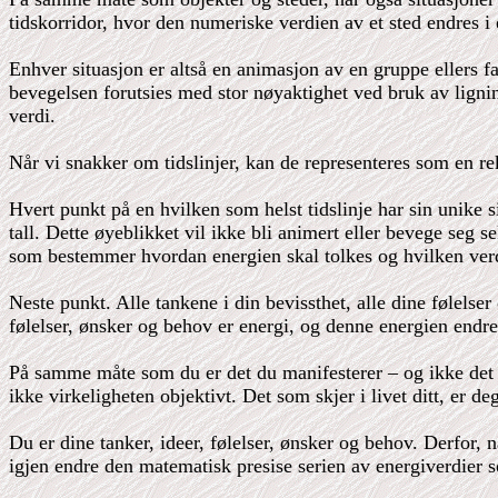
tidskorridor, hvor den numeriske verdien av et sted endres i
Enhver situasjon er altså en animasjon av en gruppe ellers f
bevegelsen forutsies med stor nøyaktighet ved bruk av lignin
verdi.
Når vi snakker om tidslinjer, kan de representeres som en rek
Hvert punkt på en hvilken som helst tidslinje har sin unike s
tall. Dette øyeblikket vil ikke bli animert eller bevege seg 
som bestemmer hvordan energien skal tolkes og hvilken ver
Neste punkt. Alle tankene i din bevissthet, alle dine følels
følelser, ønsker og behov er energi, og denne energien en
På samme måte som du er det du manifesterer – og ikke det d
ikke virkeligheten objektivt. Det som skjer i livet ditt, er d
Du er dine tanker, ideer, følelser, ønsker og behov. Derfor,
igjen endre den matematisk presise serien av energiverdier 