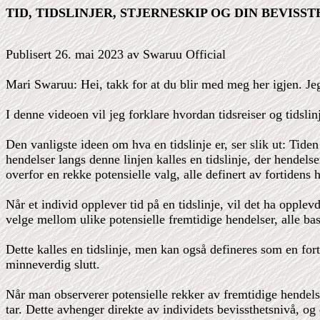
TID, TIDSLINJER, STJERNESKIP OG DIN BEVISS
Publisert 26. mai 2023 av Swaruu Official
Mari Swaruu: Hei, takk for at du blir med meg her igjen. Jeg
I denne videoen vil jeg forklare hvordan tidsreiser og tidsli
Den vanligste ideen om hva en tidslinje er, ser slik ut: Tide
hendelser langs denne linjen kalles en tidslinje, der hendelse
overfor en rekke potensielle valg, alle definert av fortiden
Når et individ opplever tid på en tidslinje, vil det ha opplev
velge mellom ulike potensielle fremtidige hendelser, alle ba
Dette kalles en tidslinje, men kan også defineres som en fo
minneverdig slutt.
Når man observerer potensielle rekker av fremtidige hendelser,
tar. Dette avhenger direkte av individets bevissthetsnivå, og 