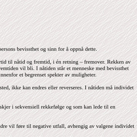
persons bevissthet og sinn for å oppnå dette.
tid til nåtid og fremtid, i én retning – fremover. Rekken av
fremtiden vil bli. I nåtiden står et menneske med bevissthet
innenfor et begrenset spekter av muligheter.
sted, ikke kan endres eller reverseres. I nåtiden må individet
jer i sekvensiell rekkefølge og som kan lede til en
re vil føre til negative utfall, avhengig av valgene individet