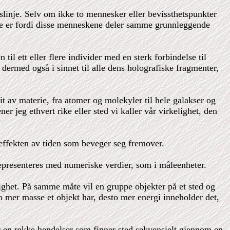
idslinje. Selv om ikke to mennesker eller bevissthetspunkter
ette er fordi disse menneskene deler samme grunnleggende
til ett eller flere individer med en sterk forbindelse til
g dermed også i sinnet til alle dens holografiske fragmenter,
it av materie, fra atomer og molekyler til hele galakser og
 jeg ethvert rike eller sted vi kaller vår virkelighet, den
 effekten av tiden som beveger seg fremover.
representeres med numeriske verdier, som i måleenheter.
lighet. På samme måte vil en gruppe objekter på et sted og
 mer masse et objekt har, desto mer energi inneholder det,
 en rekke hendelser som finner sted sekvensielt gjennom en