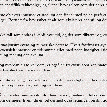
 en spesifikk rekkefølge, og skaper bevegelsen som definerer e
aste objekter innenfor et sted, og den finner sted på en perfek
ger. Bortsett fra bevissthet er alt som eksisterer energi, og
ke tall som endres i verdi over tid, og det som dikterer og kon
ituasjonsfrekvens og numeriske adresse. Hvert fastfrosset øyeb
sekvensielt innenfor en tidsramme eller med noen hastighet i t
di og mening den skal ha.
er og hvordan du tolker dem, er også en frekvens som kan måles
dres konstant sammen med dem.
u ønsker deg – er hele verdenen din, virkeligheten du oppleve
eg som opplever deg selv og det du er.
 når du endrer verdien du tilordner dem og måten du tolker dem
som definerer hvem du er, og dermed også retningen på din tid