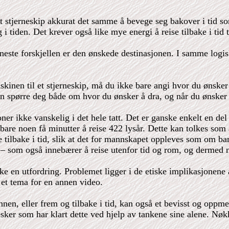
t stjerneskip akkurat det samme å bevege seg bakover i tid som 
iden. Det krever også like mye energi å reise tilbake i tid til 
este forskjellen er den ønskede destinasjonen. I samme logisk
kinen til et stjerneskip, må du ikke bare angi hvor du ønske
en spørre deg både om hvor du ønsker å dra, og når du ønske
asjoner ikke vanskelig i det hele tatt. Det er ganske enkelt en 
are noen få minutter å reise 422 lysår. Dette kan tolkes som å 
se tilbake i tid, slik at det for mannskapet oppleves som om ba
 – som også innebærer å reise utenfor tid og rom, og dermed n
ke en utfordring. Problemet ligger i de etiske implikasjonene av
et tema for en annen video.
nnen, eller frem og tilbake i tid, kan også et bevisst og oppme
nesker som har klart dette ved hjelp av tankene sine alene. Nø