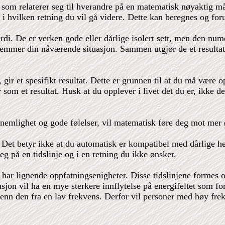
r som relaterer seg til hverandre på en matematisk nøyaktig må
i hvilken retning du vil gå videre. Dette kan beregnes og for
rdi. De er verken gode eller dårlige isolert sett, men den nu
mmer din nåværende situasjon. Sammen utgjør de et resultat s
 gir et spesifikt resultat. Dette er grunnen til at du må vær
om et resultat. Husk at du opplever i livet det du er, ikke de
knemlighet og gode følelser, vil matematisk føre deg mot mer 
 Det betyr ikke at du automatisk er kompatibel med dårlige hen
deg på en tidslinje og i en retning du ikke ønsker.
om har lignende oppfatningsenigheter. Disse tidslinjene formes
jon vil ha en mye sterkere innflytelse på energifeltet som f
nn den fra en lav frekvens. Derfor vil personer med høy frekv