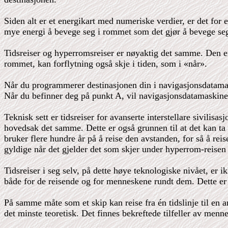
Siden alt er et energikart med numeriske verdier, er det for e
mye energi å bevege seg i rommet som det gjør å bevege seg i t
Tidsreiser og hyperromsreiser er nøyaktig det samme. Den en
rommet, kan forflytning også skje i tiden, som i «når».
Når du programmerer destinasjonen din i navigasjonsdatamas
Når du befinner deg på punkt A, vil navigasjonsdatamaskin
Teknisk sett er tidsreiser for avanserte interstellare sivilis
hovedsak det samme. Dette er også grunnen til at det kan ta b
bruker flere hundre år på å reise den avstanden, for så å rei
gyldige når det gjelder det som skjer under hyperrom-reisen
Tidsreiser i seg selv, på dette høye teknologiske nivået, er ik
både for de reisende og for menneskene rundt dem. Dette er 
På samme måte som et skip kan reise fra én tidslinje til en a
det minste teoretisk. Det finnes bekreftede tilfeller av men