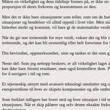
Måten en virkelighet og dens tidslinje formes på, er ikke en
proporsjon til deres frekvens og konsistensen av den.
Men det er ikke bare situasjonene som teller, som om de had
situasjoner og hendelser vil alltid oppstå i livet vårt. Men 
bitterhet sterkt og konstant, vil bare gi de matematiske verdi
Når du gir noe irriterende for mye verdi, vokser det og blir
irriterende, og det kan bli uvesentlig eller helt forsvinne fra
Din bevissthet, oppmerksomhet, sinn og tanker er det som gi
Neste del: Som jeg nettopp beskrev, er all virkelighet laget
kan ikke bare forutsi resultater, men også kontrollere dem.
for å navigere i tid og rom.
Et stjerneskip utstyrt med avansert teknologi omslutter seg se
energiverdiene til hver av skipets komponenter og alle ombord
Som forklart tidligere har hvert sted og hver situasjon i tid
situasjonen. Når et skip påfører seg selv denne eksakte frekve
destinasjonen.