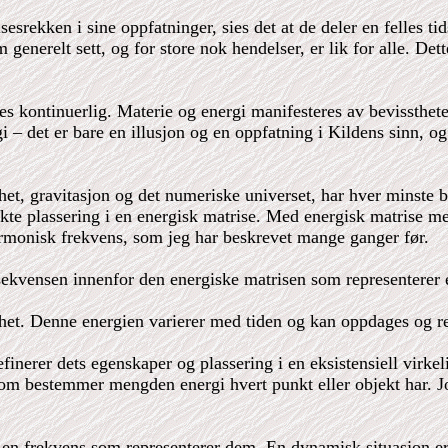
sesrekken i sine oppfatninger, sies det at de deler en felles t
generelt sett, og for store nok hendelser, er lik for alle. D
es kontinuerlig. Materie og energi manifesteres av bevisstheten 
gi – det er bare en illusjon og en oppfatning i Kildens sinn, o
het, gravitasjon og det numeriske universet, har hver minste b
e plassering i en energisk matrise. Med energisk matrise mener
armonisk frekvens, som jeg har beskrevet mange ganger før.
e sekvensen innenfor den energiske matrisen som representerer
ssthet. Denne energien varierer med tiden og kan oppdages og 
finerer dets egenskaper og plassering i en eksistensiell virke
som bestemmer mengden energi hvert punkt eller objekt har. Jo
 en frekvens som representerer dem. En dynamisk situasjon er