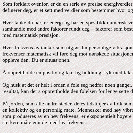
Som forklart ovenfor, er du en serie av presise energiverdie
definerer deg, er et sett med verdier som bestemmer hvor og 
Hver tanke du har, er energi og har en spesifikk numerisk ve
samhandle med andre faktorer rundt deg – faktorer som beste
med matematisk presisjon.
Hver frekvens av tanker som utgjør din personlige vibrasjon,
frekvenser matematisk vil føre deg mot uønskede situasjoner s
oppleve den. Du er situasjonen.
Å opprettholde en positiv og kjærlig holdning, fylt med tak
Og husk at det er helt i orden å føle seg nedfor noen ganger.
resultat, kan det å opprettholde den følelsen for lenge sette 
På jorden, som alle andre steder, deles tidslinjer av folk s
en kollektiv og en personlig måte. Mennesker med høy vibras
som produseres av en høy frekvens, er eksponentielt høyere e
sterkere måte enn de med lav frekvens.