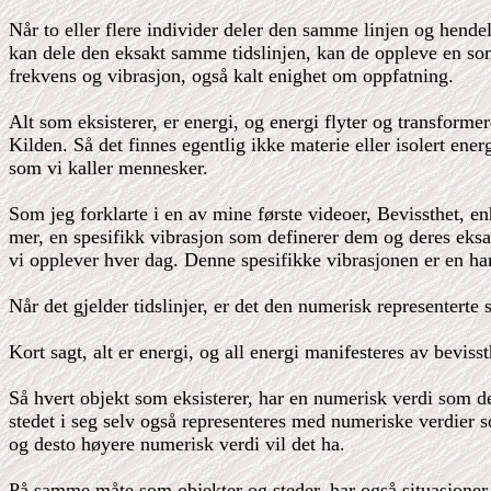
Når to eller flere individer deler den samme linjen og hendel
kan dele den eksakt samme tidslinjen, kan de oppleve en som 
frekvens og vibrasjon, også kalt enighet om oppfatning.
Alt som eksisterer, er energi, og energi flyter og transformer
Kilden. Så det finnes egentlig ikke materie eller isolert ener
som vi kaller mennesker.
Som jeg forklarte i en av mine første videoer, Bevissthet, en
mer, en spesifikk vibrasjon som definerer dem og deres eksakt
vi opplever hver dag. Denne spesifikke vibrasjonen er en h
Når det gjelder tidslinjer, er det den numerisk representert
Kort sagt, alt er energi, og all energi manifesteres av bevi
Så hvert objekt som eksisterer, har en numerisk verdi som de
stedet i seg selv også representeres med numeriske verdier 
og desto høyere numerisk verdi vil det ha.
På samme måte som objekter og steder, har også situasjoner