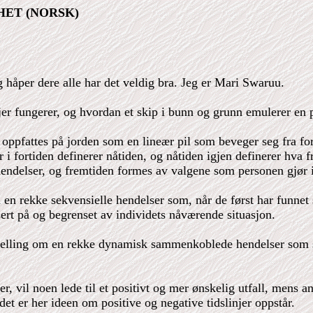
THET (NORSK)
 håper dere alle har det veldig bra. Jeg er Mari Swaruu.
njer fungerer, og hvordan et skip i bunn og grunn emulerer en 
n oppfattes på jorden som en lineær pil som beveger seg fra for
r i fortiden definerer nåtiden, og nåtiden igjen definerer hva 
s hendelser, og fremtiden formes av valgene som personen gjør 
d en rekke sekvensielle hendelser som, når de først har funnet 
sert på og begrenset av individets nåværende situasjon.
rtelling om en rekke dynamisk sammenkoblede hendelser som sk
 vil noen lede til et positivt og mer ønskelig utfall, mens and
det er her ideen om positive og negative tidslinjer oppstår.