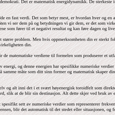
 demokrati. Det er matematisk energidynamikk. De sterkeste in
de en fast verdi. Det som betyr mest, er hvordan hver og en a
måten vi ser dem på og betydningen vi gir dem, er det som virkel
ene som fører til et negativt resultat og kan føre dagen og livet
 et større problem. Men hvis oppmerksomheten din er sterkt fo
 virkeligheten din.
r de matematiske verdiene til formelen som produserer et utfa
 av energi, og denne energien har spesifikke numeriske verdie
 På samme måte som ditt sinn former og matematisk skaper din
lv og alt inni det i et svært høyenergisk toroidfelt som direkte
, slik at de blir sin destinasjon. Alt dette skjer ved bruk av
 et spesifikt sett av numeriske verdier som representerer frekv
nsen, blir det automatisk til det stedet eller situasjonen, og 