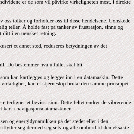
dividene er de som vil påvirke virkeligheten mest, i direkte
v oss tolker og forholder oss til disse hendelsene. Uønskede
ig teller. Å holde fast på tanker av frustrasjon, sinne og
 ditt i en uønsket retning.
kusert et annet sted, reduseres betydningen av det
ll. Du bestemmer hva utfallet skal bli.
r som kan kartlegges og legges inn i en datamaskin. Dette
 virkelighet, kan et stjerneskip bruke den samme prinsippet
 etterligner et bevisst sinn. Dette feltet endrer de vibrerende
 et kart i navigasjonsdatamaskinen.
ensen og energidynamikken på det stedet eller i den
forflytter seg dermed seg selv og alle ombord til den eksakte