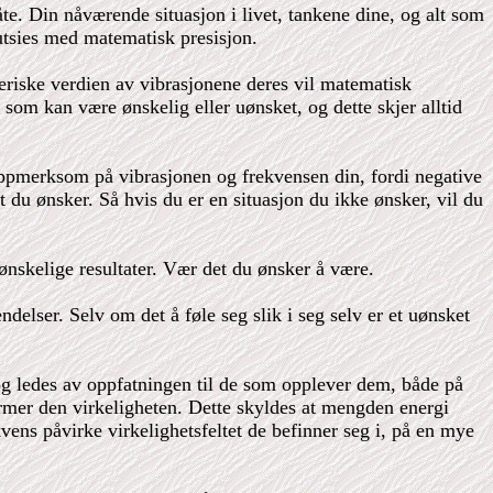
te. Din nåværende situasjon i livet, tankene dine, og alt som
utsies med matematisk presisjon.
meriske verdien av vibrasjonene deres vil matematisk
om kan være ønskelig eller uønsket, og dette skjer alltid
e oppmerksom på vibrasjonen og frekvensen din, fordi negative
t du ønsker. Så hvis du er en situasjon du ikke ønsker, vil du
ønskelige resultater. Vær det du ønsker å være.
delser. Selv om det å føle seg slik i seg selv er et uønsket
 og ledes av oppfatningen til de som opplever dem, både på
ormer den virkeligheten. Dette skyldes at mengden energi
ens påvirke virkelighetsfeltet de befinner seg i, på en mye