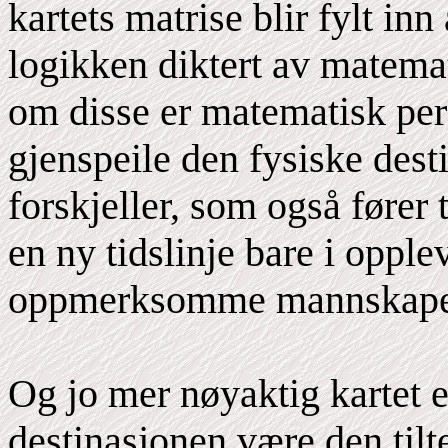
kartets matrise blir fylt i
logikken diktert av matemat
om disse er matematisk perf
gjenspeile den fysiske des
forskjeller, som også fører t
en ny tidslinje bare i opple
oppmerksomme mannskapet s
Og jo mer nøyaktig kartet e
destinasjonen være den tilte