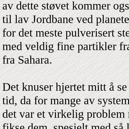
av dette støvet kommer også
til lav Jordbane ved plane
for det meste pulverisert s
med veldig fine partikler f
fra Sahara.
Det knuser hjertet mitt å s
tid, da for mange av syste
det var et virkelig problem
fikse dem, spesielt med så