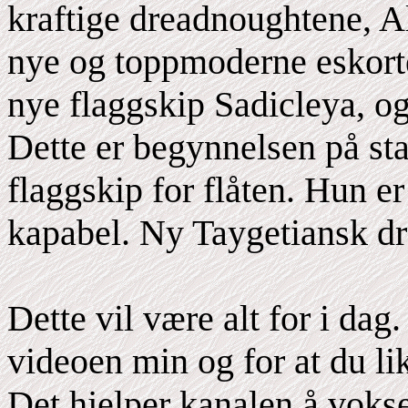
kraftige dreadnoughtene, Al
nye og toppmoderne eskorte
nye flaggskip Sadicleya, o
Dette er begynnelsen på st
flaggskip for flåten. Hun e
kapabel. Ny Taygetiansk dr
Dette vil være alt for i dag.
videoen min og for at du li
Det hjelper kanalen å vokse