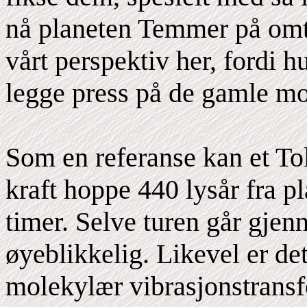
nå planeten Temmer på omtre
vårt perspektiv her, fordi h
legge press på de gamle mo
Som en referanse kan et Tol
kraft hoppe 440 lysår fra p
timer. Selve turen går gje
øyeblikkelig. Likevel er de
molekylær vibrasjonstrans