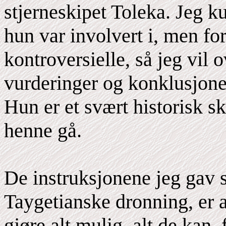
stjerneskipet Toleka. Jeg k
hun var involvert i, men f
kontroversielle, så jeg vil 
vurderinger og konklusjoner
Hun er et svært historisk ski
henne gå.
De instruksjonene jeg gav
Taygetianske dronning, er 
gjøre alt mulig, alt de kan,