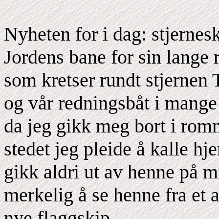
Nyheten for i dag: stjernes
Jordens bane for sin lange 
som kretser rundt stjernen 
og vår redningsbåt i mange å
da jeg gikk meg bort i rom
stedet jeg pleide å kalle hj
gikk aldri ut av henne på mi
merkelig å se henne fra et a
nye flaggskip.