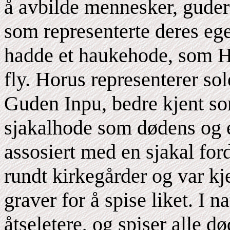
å avbilde mennesker, gude
som representerte deres eg
hadde et haukehode, som H
fly. Horus representerer so
Guden Inpu, bedre kjent so
sjakalhode som dødens og e
assosiert med en sjakal ford
rundt kirkegårder og var kj
graver for å spise liket. I 
åtseletere, og spiser alle d