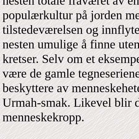
nesten totale fraværet av 
populærkultur på jorden meg
tilstedeværelsen og innflyt
nesten umulige å finne ut
kretser. Selv om et eksemp
være de gamle tegneserien
beskyttere av menneskehete
Urmah-smak. Likevel blir d
menneskekropp.