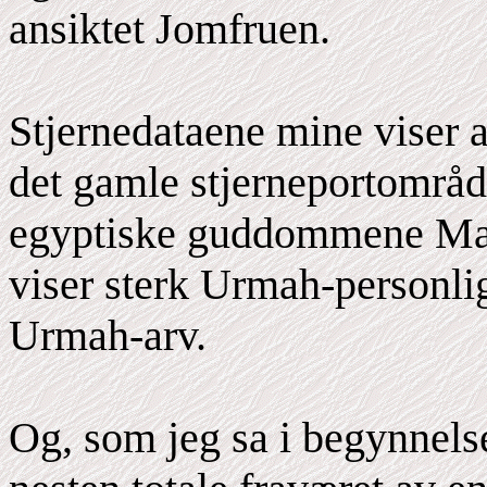
ansiktet Jomfruen.
Stjernedataene mine viser a
det gamle stjerneportområd
egyptiske guddommene Maf
viser sterk Urmah-personli
Urmah-arv.
Og, som jeg sa i begynnels