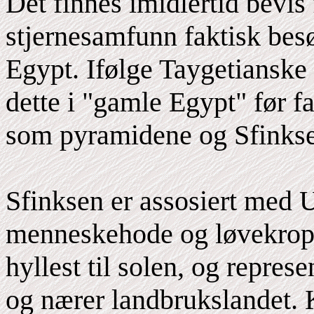
Det finnes imidlertid bevis 
stjernesamfunn faktisk bes
Egypt. Ifølge Taygetianske
dette i "gamle Egypt" før fa
som pyramidene og Sfinks
Sfinksen er assosiert med
menneskehode og løvekropp
hyllest til solen, og repres
og nærer landbrukslandet.