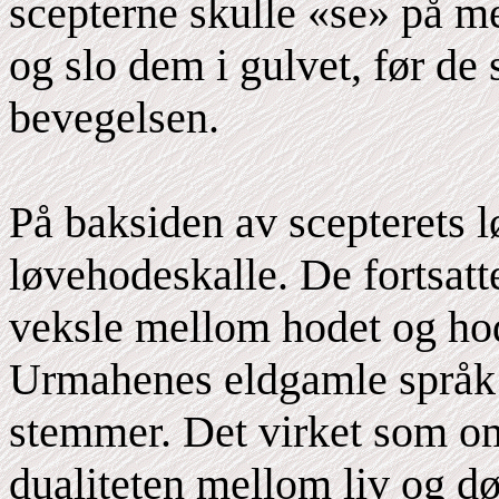
scepterne skulle «se» på m
og slo dem i gulvet, før de
bevegelsen.
På baksiden av scepterets l
løvehodeskalle. De fortsatte
veksle mellom hodet og ho
Urmahenes eldgamle språk 
stemmer. Det virket som om
dualiteten mellom liv og dø