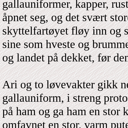
gallauniformer, kapper, rus
åpnet seg, og det svært sto
skyttelfartøyet fløy inn o
sine som hveste og brumme
og landet på dekket, før de
Ari og to løvevakter gikk ne
gallauniform, i streng protok
på ham og ga ham en stor k
omfavnet en stor, varm pute 