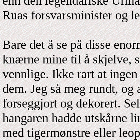
enn den legendariske Urma
Ruas forsvarsminister og l
Bare det å se på disse enorm
knærne mine til å skjelve, s
vennlige. Ikke rart at ing
dem. Jeg så meg rundt, og al
forseggjort og dekorert. Se
hangaren hadde utskårne lin
med tigermønstre eller leo