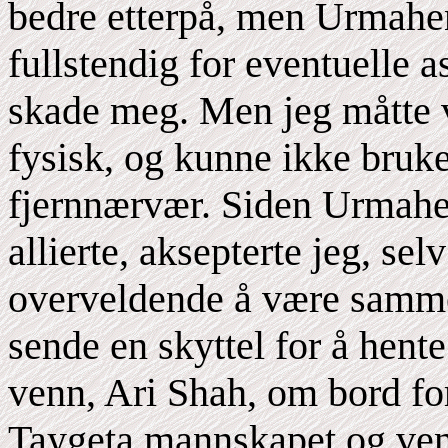
bedre etterpå, men Urmahen
fullstendig for eventuelle 
skade meg. Men jeg måtte
fysisk, og kunne ikke bruk
fjernnærvær. Siden Urmahe
allierte, aksepterte jeg, sel
overveldende å være samme
sende en skyttel for å hent
venn, Ari Shah, om bord fo
Taygeta mannskapet og venn