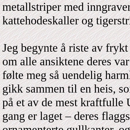
metallstriper med inngraver
kattehodeskaller og tigerstr
Jeg begynte å riste av frykt
om alle ansiktene deres var
følte meg så uendelig harml
gikk sammen til en heis, so
på et av de mest kraftfull
gang er laget – deres flagg
ornamenterte gullkanter, og