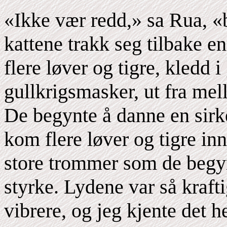
«Ikke vær redd,» sa Rua, «b
kattene trakk seg tilbake 
flere løver og tigre, kledd 
gullkrigsmasker, ut fra mel
De begynte å danne en sirk
kom flere løver og tigre i
store trommer som de begy
styrke. Lydene var så krafti
vibrere, og jeg kjente det h