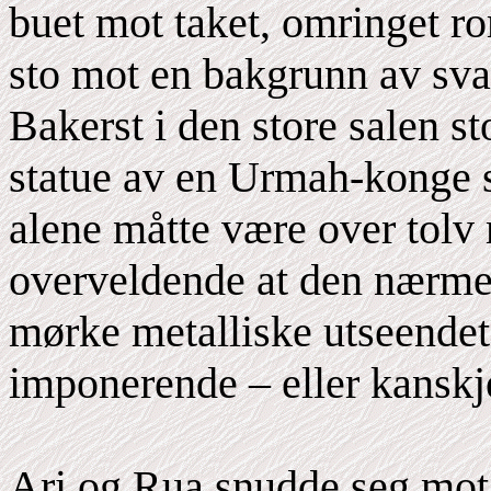
buet mot taket, omringet r
sto mot en bakgrunn av sva
Bakerst i den store salen st
statue av en Urmah-konge si
alene måtte være over tolv 
overveldende at den nærmes
mørke metalliske utseendet
imponerende – eller kansk
Ari og Rua snudde seg mot