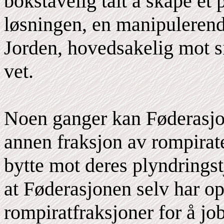
bokstavelig talt å skape et 
løsningen, en manipuleren
Jorden, hovedsakelig mot s
vet.
Noen ganger kan Føderasjon
annen fraksjon av rompirate
bytte mot deres plyndringst
at Føderasjonen selv har o
rompiratfraksjoner for å j