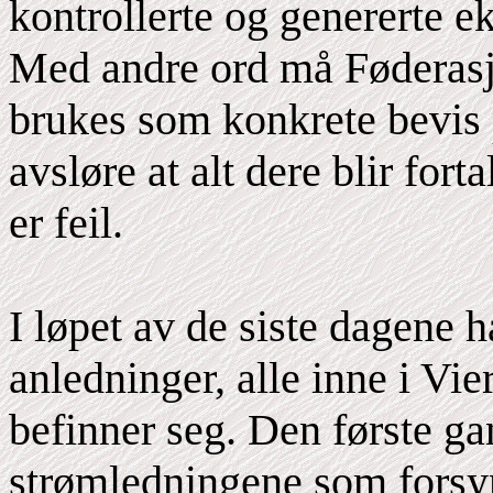
kontrollerte og genererte e
Med andre ord må Føderasjo
brukes som konkrete bevis p
avsløre at alt dere blir for
er feil.
I løpet av de siste dagene h
anledninger, alle inne i Vi
befinner seg. Den første g
strømledningene som forsyne