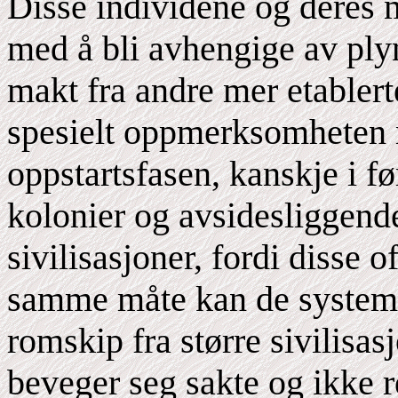
Disse individene og deres 
med å bli avhengige av plyn
makt fra andre mer etablerte
spesielt oppmerksomheten m
oppstartsfasen, kanskje i før
kolonier og avsidesliggende
sivilisasjoner, fordi disse o
samme måte kan de systema
romskip fra større sivilisas
beveger seg sakte og ikke r