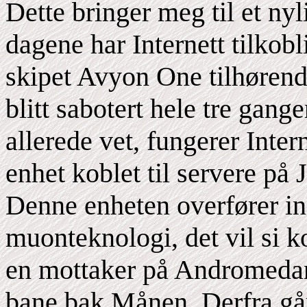
Dette bringer meg til et nyl
dagene har Internett tilkobl
skipet Avyon One tilhørend
blitt sabotert hele tre gan
allerede vet, fungerer Inter
enhet koblet til servere på
Denne enheten overfører in
muonteknologi, det vil si ko
en mottaker på Andromedan
bane bak Månen. Derfra går