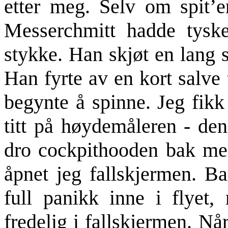
etter meg. Selv om spit’
Messerchmitt hadde tysk
stykke. Han skjøt en lang s
Han fyrte av en kort salve 
begynte å spinne. Jeg fikk
titt på høydemåleren - den
dro cockpithooden bak meg
åpnet jeg fallskjermen. B
full panikk inne i flyet
fredelig i fallskjermen. Nå