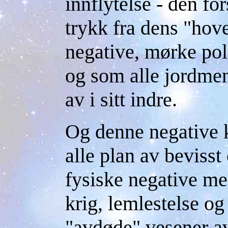
innflytelse - den f
trykk fra dens "hov
negative, mørke pol
og som alle jordme
av i sitt indre.
Og denne negative k
alle plan av bevisst
fysiske negative m
krig, lemlestelse og 
"avdøde" vesener av 