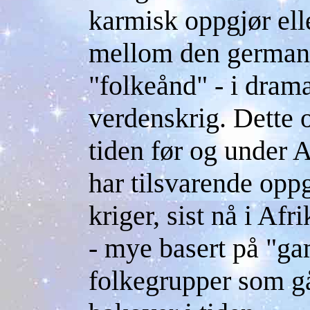
karmisk oppgjør elle
mellom den germans
"folkeånd" - i dram
verdenskrig. Dette op
tiden før og under A
har tilsvarende oppg
kriger, sist nå i Afr
- mye basert på "g
folkegrupper som gå