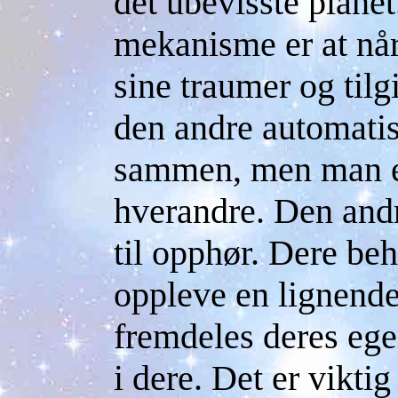
det ubevisste planet
mekanisme er at når
sine traumer og tilg
den andre automati
sammen, men man er
hverandre. Den andr
til opphør. Dere beh
oppleve en lignende
fremdeles deres ege
i dere. Det er vikti