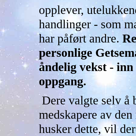
opplever, utelukkend
handlinger - som ma
har påført andre.
Re
personlige Getsema
åndelig vekst - inn 
oppgang.
Dere valgte selv å bl
medskapere av den 
husker dette, vil de