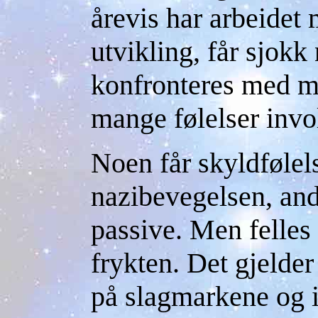
årevis har arbeidet
utvikling, får sjokk 
konfronteres med mi
mange følelser invo
Noen får skyldfølels
nazibevegelsen, andr
passive. Men felles 
frykten. Det gjelde
på slagmarkene og 