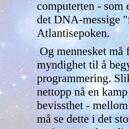
computerten - som e
det DNA-messige "f
Atlantisepoken.
Og mennesket må for
myndighet til å beg
programmering. Slik
nettopp nå en kamp 
bevissthet - mellom
må se dette i det st