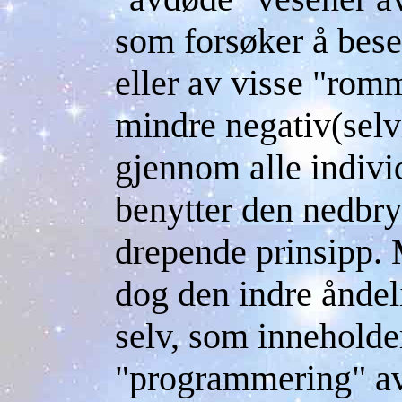
som forsøker å beset
eller av visse "rom
mindre negativ(selvi
gjennom alle indivi
benytter den nedbryt
drepende prinsipp.
dog den indre åndel
selv, som inneholde
"programmering" av