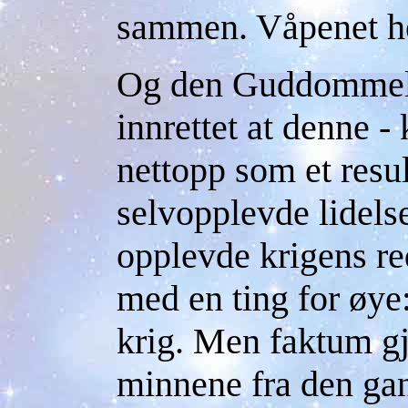
sammen. Våpenet he
Og den Guddommelige
innrettet at denne -
nettopp som et resul
selvopplevde lidel
opplevde krigens re
med en ting for øye:
krig. Men faktum gj
minnene fra den gan