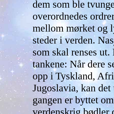
dem som ble tvunget 
overordnedes ordrer
mellom mørket og l
steder i verden. Na
som skal renses ut. 
tankene: Når dere se
opp i Tyskland, Afrik
Jugoslavia, kan det 
gangen er byttet om
verdenskrig bødler 