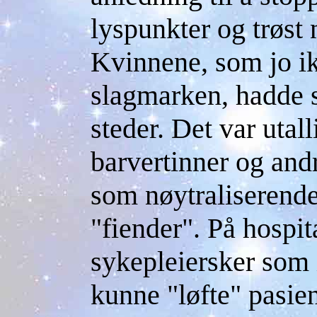
lyspunkter og trøst 
Kvinnene, som jo ik
slagmarken, hadde 
steder. Det var utal
barvertinner og and
som nøytraliserend
"fiender". På hospit
sykepleiersker som 
kunne "løfte" pasien